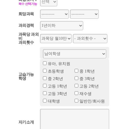
복수 선택가능
희망과목
과외경력
과목당 과외
비
과외횟수
유아, 유치원
초등학생
중 1학년
교습가능
학생
중 2학년
중 3학년
고등 1학년
고등 2학년
고등 3학년
재수생
대학생
일반인/회사원
자기소개